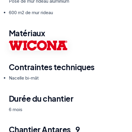
Thermographie
Pose de mur rideau aluminium
ACTUALITÉS
Nos Formules
600 m2 de mur rideau
CONTACT
Matériaux
ETRE RAPPELÉ
Contraintes techniques
Nacelle bi-mât
Durée du chantier
6 mois
Chantier Antares_9