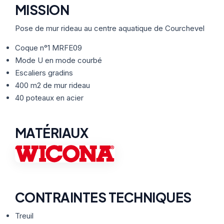
Thermographie
ACTUALITÉS
Nos Formules
MISSION
Pose de mur rideau au centre aquatique de Courchevel
CONTACT
Coque n°1 MRFE09
Mode U en mode courbé
Escaliers gradins
ETRE RAPPELÉ
400 m2 de mur rideau
40 poteaux en acier
MATÉRIAUX
CONTRAINTES TECHNIQUES
Treuil