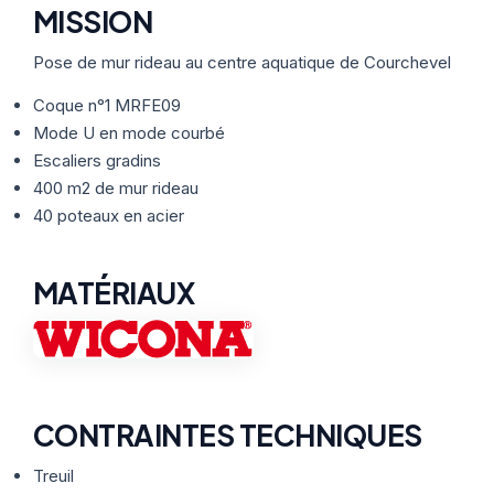
Thermographie
ACTUALITÉS
Nos Formules
MISSION
Pose de mur rideau au centre aquatique de Courchevel
CONTACT
Coque n°1 MRFE09
Mode U en mode courbé
Escaliers gradins
ETRE RAPPELÉ
400 m2 de mur rideau
40 poteaux en acier
MATÉRIAUX
CONTRAINTES TECHNIQUES
Treuil