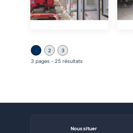
1
2
3
3 pages - 25 résultats
Nous situer