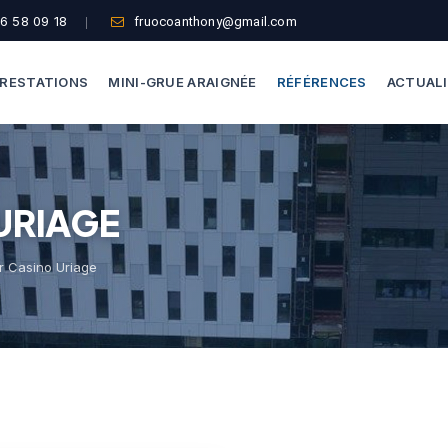
6 58 09 18
fruocoanthony@gmail.com
RESTATIONS
MINI-GRUE ARAIGNÉE
RÉFÉRENCES
ACTUAL
Dépannage Vitrages
Capacité De Levage
URIAGE
Vitrine Magasin
Accès Difficiles
Expertise Bris De Glace
Nos Formules
r Casino Uriage
Recherche De Fuite
Thermographie