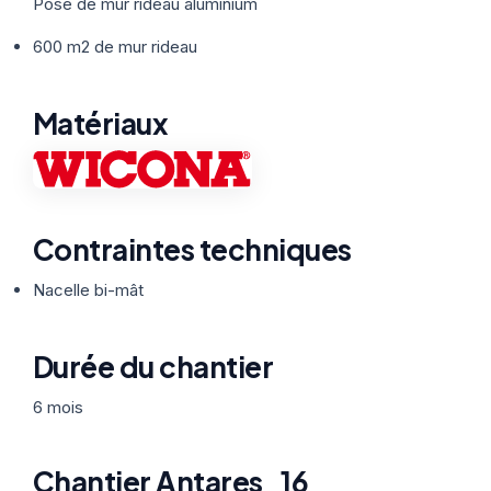
Thermographie
Pose de mur rideau aluminium
ACTUALITÉS
Nos Formules
600 m2 de mur rideau
CONTACT
Matériaux
ETRE RAPPELÉ
Contraintes techniques
Nacelle bi-mât
Durée du chantier
6 mois
Chantier Antares_16