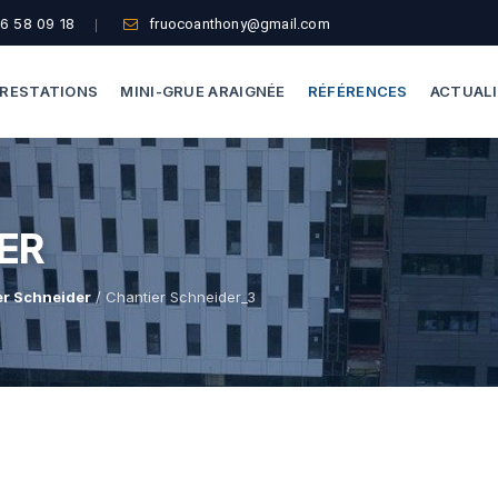
6 58 09 18
fruocoanthony@gmail.com
RESTATIONS
MINI-GRUE ARAIGNÉE
RÉFÉRENCES
ACTUAL
Dépannage Vitrages
Capacité De Levage
ER
Vitrine Magasin
Accès Difficiles
Expertise Bris De Glace
Nos Formules
er Schneider
/ Chantier Schneider_3
Recherche De Fuite
Thermographie