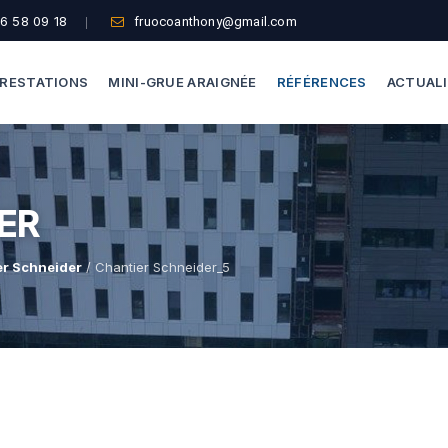
6 58 09 18
fruocoanthony@gmail.com
RESTATIONS
MINI-GRUE ARAIGNÉE
RÉFÉRENCES
ACTUAL
Dépannage Vitrages
Capacité De Levage
ER
Vitrine Magasin
Accès Difficiles
Expertise Bris De Glace
Nos Formules
er Schneider
/ Chantier Schneider_5
Recherche De Fuite
Thermographie