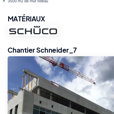
Thermographie
3500 m2 de mur rideau
ACTUALITÉS
Nos Formules
MATÉRIAUX
CONTACT
ETRE RAPPELÉ
Chantier Schneider_7