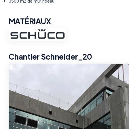
Thermographie
3500 m2 de mur rideau
ACTUALITÉS
Nos Formules
MATÉRIAUX
CONTACT
ETRE RAPPELÉ
Chantier Schneider_20