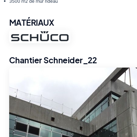
Thermographie
3500 m2 de mur rideau
ACTUALITÉS
Nos Formules
MATÉRIAUX
CONTACT
ETRE RAPPELÉ
Chantier Schneider_22