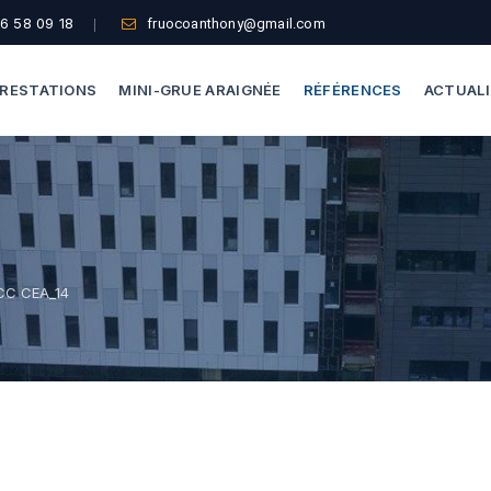
6 58 09 18
fruocoanthony@gmail.com
RESTATIONS
MINI-GRUE ARAIGNÉE
RÉFÉRENCES
ACTUAL
Dépannage Vitrages
Capacité De Levage
Vitrine Magasin
Accès Difficiles
Expertise Bris De Glace
Nos Formules
CC CEA_14
Recherche De Fuite
Thermographie