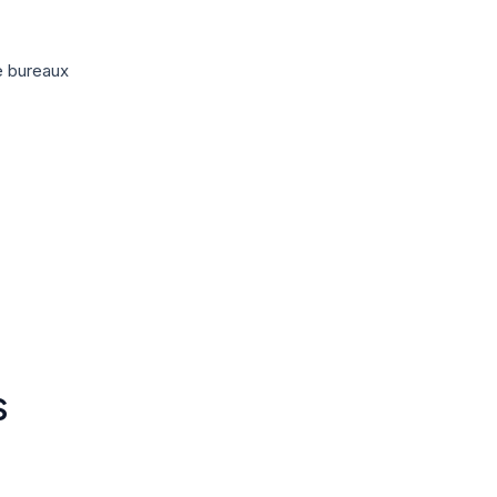
e bureaux
S