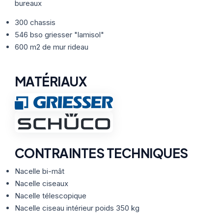
Thermographie
ACTUALITÉS
bureaux
Nos Formules
300 chassis
546 bso griesser "lamisol"
CONTACT
600 m2 de mur rideau
ETRE RAPPELÉ
MATÉRIAUX
CONTRAINTES TECHNIQUES
Nacelle bi-mât
Nacelle ciseaux
Nacelle télescopique
Nacelle ciseau intérieur poids 350 kg