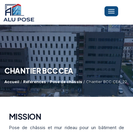
Toggle
navigation
LA SOCIÉTÉ
PRESTATIONS
CHANTIER BCC CEA
Accueil
/
Références
/
Pose de châssis
/ Chantier BCC CEA_22
MINI-GRUE ARAIGNÉE
Dépannage Vitrages
Vitrine Magasin
RÉFÉRENCES
Expertise Bris De Glace
Capacité De Levage
MISSION
Recherche De Fuite
Accès Difficiles
Pose de châssis et mur rideau pour un bâtiment de