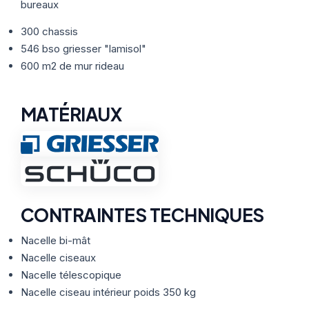
Thermographie
ACTUALITÉS
bureaux
Nos Formules
300 chassis
546 bso griesser "lamisol"
CONTACT
600 m2 de mur rideau
ETRE RAPPELÉ
MATÉRIAUX
CONTRAINTES TECHNIQUES
Nacelle bi-mât
Nacelle ciseaux
Nacelle télescopique
Nacelle ciseau intérieur poids 350 kg