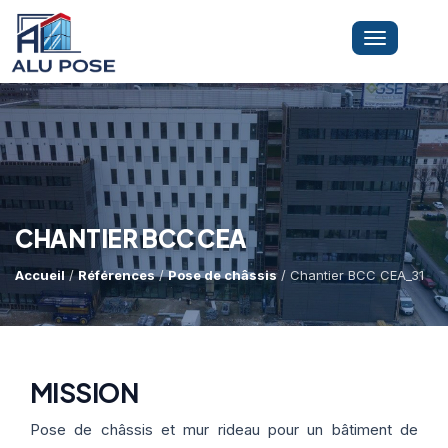
Toggle
navigation
LA SOCIÉTÉ
PRESTATIONS
CHANTIER BCC CEA
Accueil
/
Références
/
Pose de châssis
/ Chantier BCC CEA_31
MINI-GRUE ARAIGNÉE
Dépannage Vitrages
Vitrine Magasin
RÉFÉRENCES
Expertise Bris De Glace
Capacité De Levage
MISSION
Recherche De Fuite
Accès Difficiles
Pose de châssis et mur rideau pour un bâtiment de