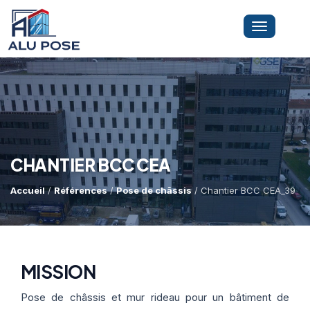
Toggle
navigation
LA SOCIÉTÉ
PRESTATIONS
CHANTIER BCC CEA
Accueil
/
Références
/
Pose de châssis
/ Chantier BCC CEA_39
MINI-GRUE ARAIGNÉE
Dépannage Vitrages
Vitrine Magasin
RÉFÉRENCES
Expertise Bris De Glace
Capacité De Levage
MISSION
Recherche De Fuite
Accès Difficiles
Pose de châssis et mur rideau pour un bâtiment de