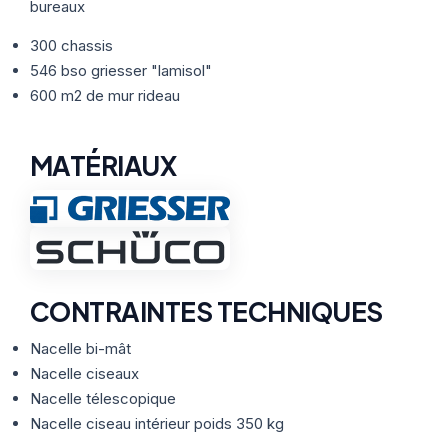
Thermographie
ACTUALITÉS
bureaux
Nos Formules
300 chassis
546 bso griesser "lamisol"
CONTACT
600 m2 de mur rideau
ETRE RAPPELÉ
MATÉRIAUX
CONTRAINTES TECHNIQUES
Nacelle bi-mât
Nacelle ciseaux
Nacelle télescopique
Nacelle ciseau intérieur poids 350 kg