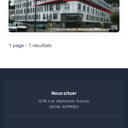
Thermographie
ACTUALITÉS
Nos Formules
CONTACT
ETRE RAPPELÉ
1 page - 1 résultats
Nous situer
1219 rue Alphonse Gourju
38140 APPRIEU