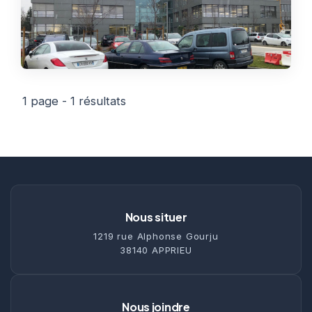
Thermographie
ACTUALITÉS
Nos Formules
CONTACT
1 page - 1 résultats
ETRE RAPPELÉ
Nous situer
1219 rue Alphonse Gourju
38140 APPRIEU
Nous joindre