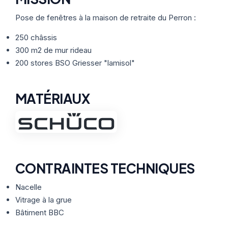
Thermographie
ACTUALITÉS
Nos Formules
Pose de fenêtres à la maison de retraite du Perron :
250 châssis
CONTACT
300 m2 de mur rideau
200 stores BSO Griesser "lamisol"
ETRE RAPPELÉ
MATÉRIAUX
CONTRAINTES TECHNIQUES
Nacelle
Vitrage à la grue
Bâtiment BBC