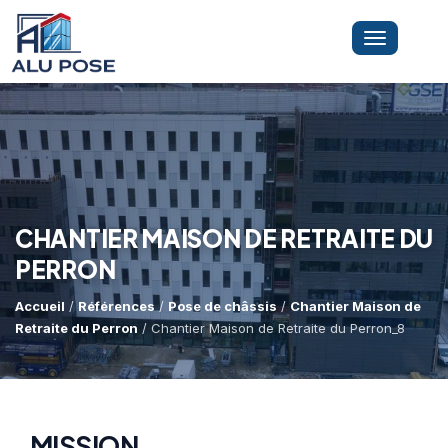
Toggle
navigation
LA SOCIÉTÉ
PRESTATIONS
CHANTIER MAISON DE RETRAITE DU
PERRON
MINI-GRUE ARAIGNÉE
Dépannage Vitrages
Accueil
/
Références
/
Pose de châssis
/
Chantier Maison de
Retraite du Perron
/ Chantier Maison de Retraite du Perron_8
Vitrine Magasin
RÉFÉRENCES
Expertise Bris De Glace
Capacité De Levage
Recherche De Fuite
Accès Difficiles
MISSION