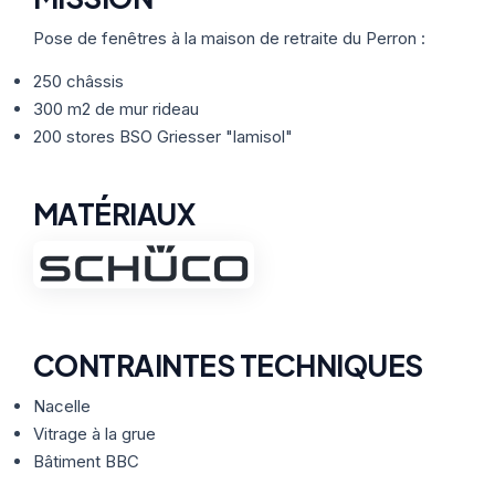
Thermographie
ACTUALITÉS
Nos Formules
Pose de fenêtres à la maison de retraite du Perron :
250 châssis
CONTACT
300 m2 de mur rideau
200 stores BSO Griesser "lamisol"
ETRE RAPPELÉ
MATÉRIAUX
CONTRAINTES TECHNIQUES
Nacelle
Vitrage à la grue
Bâtiment BBC