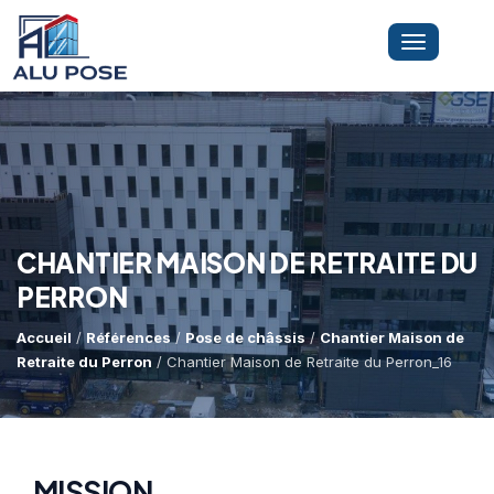
Toggle
navigation
LA SOCIÉTÉ
PRESTATIONS
CHANTIER MAISON DE RETRAITE DU
PERRON
MINI-GRUE ARAIGNÉE
Dépannage Vitrages
Accueil
/
Références
/
Pose de châssis
/
Chantier Maison de
Retraite du Perron
/ Chantier Maison de Retraite du Perron_16
Vitrine Magasin
RÉFÉRENCES
Expertise Bris De Glace
Capacité De Levage
Recherche De Fuite
Accès Difficiles
MISSION