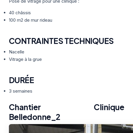
Thermographie
Pose de vitrage pour une clinique :
ACTUALITÉS
Nos Formules
40 châssis
100 m2 de mur rideau
CONTACT
CONTRAINTES TECHNIQUES
ETRE RAPPELÉ
Nacelle
Vitrage à la grue
DURÉE
3 semaines
Chantier Clinique
Belledonne_2