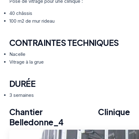
Thermographie
Pose de vitrage pour une clinique :
ACTUALITÉS
Nos Formules
40 châssis
100 m2 de mur rideau
CONTACT
CONTRAINTES TECHNIQUES
ETRE RAPPELÉ
Nacelle
Vitrage à la grue
DURÉE
3 semaines
Chantier Clinique
Belledonne_4