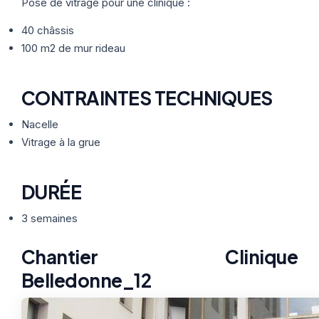
Thermographie
Pose de vitrage pour une clinique :
ACTUALITÉS
Nos Formules
40 châssis
100 m2 de mur rideau
CONTACT
CONTRAINTES TECHNIQUES
ETRE RAPPELÉ
Nacelle
Vitrage à la grue
DURÉE
3 semaines
Chantier Clinique
Belledonne_12