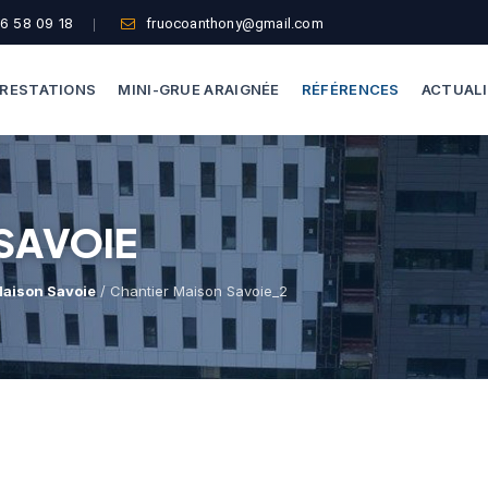
6 58 09 18
fruocoanthony@gmail.com
RESTATIONS
MINI-GRUE ARAIGNÉE
RÉFÉRENCES
ACTUAL
Dépannage Vitrages
Capacité De Levage
SAVOIE
Vitrine Magasin
Accès Difficiles
Expertise Bris De Glace
Nos Formules
Maison Savoie
/ Chantier Maison Savoie_2
Recherche De Fuite
Thermographie