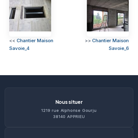
<<
Chantier Maison
>>
Chantier Maison
Savoie_4
Savoie_6
Nous situer
1219 rue Alphonse Gourju
38140 APPRIEU