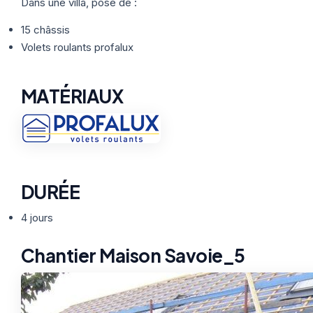
Thermographie
Dans une villa, pose de :
ACTUALITÉS
Nos Formules
15 châssis
Volets roulants profalux
CONTACT
MATÉRIAUX
ETRE RAPPELÉ
DURÉE
4 jours
Chantier Maison Savoie_5