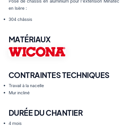
Thermographie
Pose de châssis en aluminium pour l'extension Minatec
ACTUALITÉS
Nos Formules
en Isère :
304 châssis
CONTACT
MATÉRIAUX
ETRE RAPPELÉ
CONTRAINTES TECHNIQUES
Travail à la nacelle
Mur incliné
DURÉE DU CHANTIER
4 mois