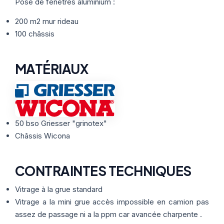
Thermographie
Pose de fenêtres aluminium :
ACTUALITÉS
Nos Formules
200 m2 mur rideau
100 châssis
CONTACT
MATÉRIAUX
ETRE RAPPELÉ
50 bso Griesser "grinotex"
Châssis Wicona
CONTRAINTES TECHNIQUES
Vitrage à la grue standard
Vitrage a la mini grue accès impossible en camion pas
assez de passage ni a la ppm car avancée charpente .