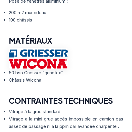
Thermographie
Pose de fenêtres aluminium :
ACTUALITÉS
Nos Formules
200 m2 mur rideau
100 châssis
CONTACT
MATÉRIAUX
ETRE RAPPELÉ
50 bso Griesser "grinotex"
Châssis Wicona
CONTRAINTES TECHNIQUES
Vitrage à la grue standard
Vitrage a la mini grue accès impossible en camion pas
assez de passage ni a la ppm car avancée charpente .