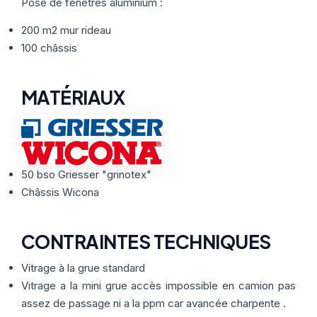
Thermographie
Pose de fenêtres aluminium :
ACTUALITÉS
Nos Formules
200 m2 mur rideau
100 châssis
CONTACT
MATÉRIAUX
ETRE RAPPELÉ
50 bso Griesser "grinotex"
Châssis Wicona
CONTRAINTES TECHNIQUES
Vitrage à la grue standard
Vitrage a la mini grue accès impossible en camion pas
assez de passage ni a la ppm car avancée charpente .