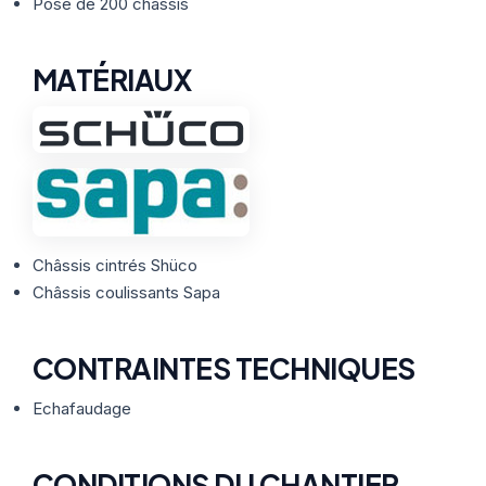
Thermographie
Pose de 200 châssis
ACTUALITÉS
Nos Formules
MATÉRIAUX
CONTACT
ETRE RAPPELÉ
Châssis cintrés Shüco
Châssis coulissants Sapa
CONTRAINTES TECHNIQUES
Echafaudage
CONDITIONS DU CHANTIER