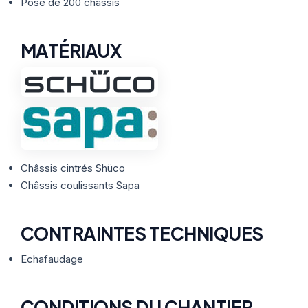
Thermographie
Pose de 200 châssis
ACTUALITÉS
Nos Formules
MATÉRIAUX
CONTACT
ETRE RAPPELÉ
Châssis cintrés Shüco
Châssis coulissants Sapa
CONTRAINTES TECHNIQUES
Echafaudage
CONDITIONS DU CHANTIER