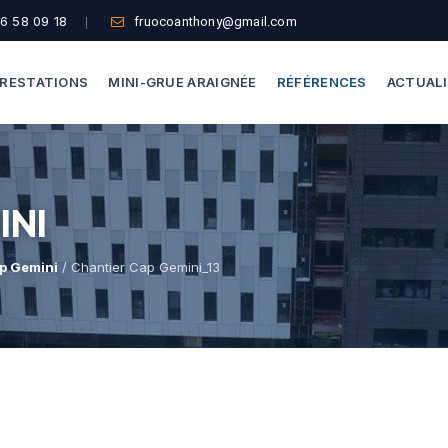
6 58 09 18
fruocoanthony@gmail.com
RESTATIONS
MINI-GRUE ARAIGNÉE
RÉFÉRENCES
ACTUAL
Dépannage Vitrages
Capacité De Levage
INI
Vitrine Magasin
Accès Difficiles
Expertise Bris De Glace
Nos Formules
p Gemini
/ Chantier Cap Gemini_13
Recherche De Fuite
Thermographie