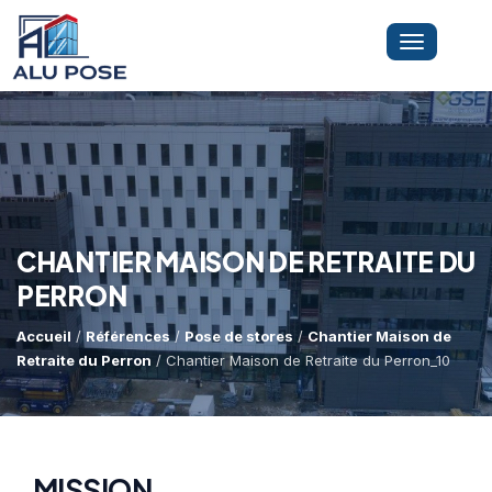
Toggle
navigation
LA SOCIÉTÉ
PRESTATIONS
CHANTIER MAISON DE RETRAITE DU
PERRON
MINI-GRUE ARAIGNÉE
Dépannage Vitrages
Accueil
/
Références
/
Pose de stores
/
Chantier Maison de
Retraite du Perron
/ Chantier Maison de Retraite du Perron_10
Vitrine Magasin
RÉFÉRENCES
Expertise Bris De Glace
Capacité De Levage
Recherche De Fuite
Accès Difficiles
MISSION