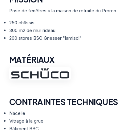
Thermographie
ACTUALITÉS
Nos Formules
Pose de fenêtres à la maison de retraite du Perron :
250 châssis
CONTACT
300 m2 de mur rideau
200 stores BSO Griesser "lamisol"
ETRE RAPPELÉ
MATÉRIAUX
CONTRAINTES TECHNIQUES
Nacelle
Vitrage à la grue
Bâtiment BBC