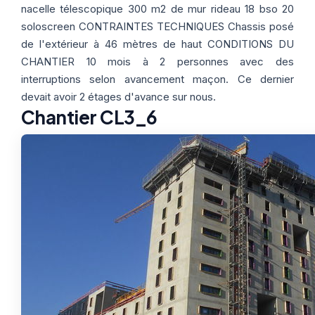
Thermographie
ACTUALITÉS
Nos Formules
nacelle télescopique 300 m2 de mur rideau 18 bso 20
soloscreen CONTRAINTES TECHNIQUES Chassis posé
de l'extérieur à 46 mètres de haut CONDITIONS DU
CHANTIER 10 mois à 2 personnes avec des
CONTACT
interruptions selon avancement maçon. Ce dernier
devait avoir 2 étages d'avance sur nous.
ETRE RAPPELÉ
Chantier CL3_6