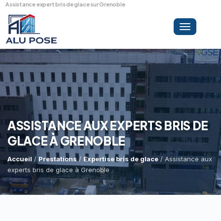
Assistance expert bris de glace sur Grenoble
Toggle
navigation
LA SOCIÉTÉ
PRESTATIONS
ASSISTANCE AUX EXPERTS BRIS DE
GLACE À GRENOBLE
MINI-GRUE ARAIGNÉE
Dépannage Vitrages
Accueil
/
Prestations
/
Expertise bris de glace
/ Assistance aux
experts bris de glace à Grenoble
Vitrine Magasin
RÉFÉRENCES
Expertise Bris De Glace
Capacité De Levage
Recherche De Fuite
Accès Difficiles