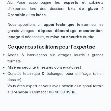
Alu Pose accompagne les
experts
et cabinets
Thermographie
ACTUALITÉS
Nos Formules
d’expertise lors des dossiers
bris de glace
à
Grenoble
et en
Isère
.
Nous apportons un
appui technique terrain
sur les
CONTACT
grands vitrages :
dépose
,
démontage
,
manutention
,
levage
si nécessaire, et
mise en sécurité
du site.
ETRE RAPPELÉ
Ce que nous facilitons pour l’expertise
Accès & intervention sur vitrages lourds / grands
formats
Mise en sécurité (mesures conservatoires)
Constat technique & échanges pour chiffrage (selon
dossier)
Vous êtes expert et vous avez besoin d’un appui terrain
à
Grenoble
? Contact :
06 46 58 09 18
.