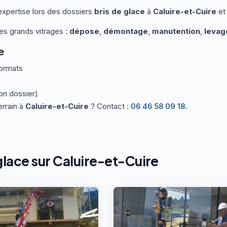
expertise lors des dossiers
bris de glace
à
Caluire-et-Cuire
et
les grands vitrages :
dépose
,
démontage
,
manutention
,
levag
e
formats
on dossier)
errain à
Caluire-et-Cuire
? Contact :
06 46 58 09 18
.
glace sur Caluire-et-Cuire