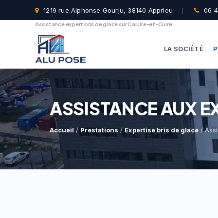
1219 rue Alphonse Gourju, 38140 Apprieu
06 4
Assistance expert bris de glace sur Caluire-et-Cuire
LA SOCIÉTÉ
P
ASSISTANCE AUX EX
Accueil
/
Prestations
/
Expertise bris de glace
/ Assi