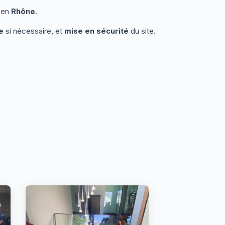
 en
Rhône
.
e
si nécessaire, et
mise en sécurité
du site.