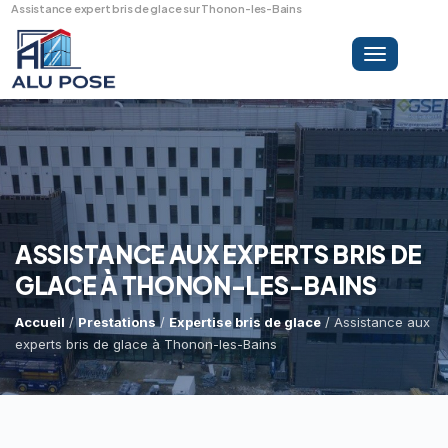
Assistance expert bris de glace sur Thonon-les-Bains
Toggle
navigation
LA SOCIÉTÉ
PRESTATIONS
ASSISTANCE AUX EXPERTS BRIS DE
GLACE À THONON-LES-BAINS
MINI-GRUE ARAIGNÉE
Dépannage Vitrages
Accueil
/
Prestations
/
Expertise bris de glace
/ Assistance aux
experts bris de glace à Thonon-les-Bains
Vitrine Magasin
RÉFÉRENCES
Expertise Bris De Glace
Capacité De Levage
Recherche De Fuite
Accès Difficiles