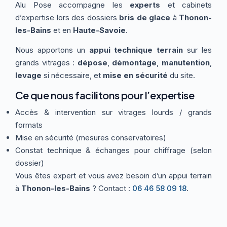
Alu Pose accompagne les
experts
et cabinets
Thermographie
ACTUALITÉS
Nos Formules
d’expertise lors des dossiers
bris de glace
à
Thonon-
les-Bains
et en
Haute-Savoie
.
Nous apportons un
appui technique terrain
sur les
CONTACT
grands vitrages :
dépose
,
démontage
,
manutention
,
levage
si nécessaire, et
mise en sécurité
du site.
ETRE RAPPELÉ
Ce que nous facilitons pour l’expertise
Accès & intervention sur vitrages lourds / grands
formats
Mise en sécurité (mesures conservatoires)
Constat technique & échanges pour chiffrage (selon
dossier)
Vous êtes expert et vous avez besoin d’un appui terrain
à
Thonon-les-Bains
? Contact :
06 46 58 09 18
.