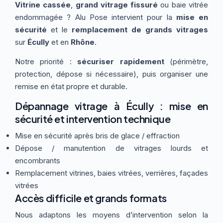
Vitrine cassée
,
grand vitrage fissuré
ou baie vitrée
Thermographie
ACTUALITÉS
Nos Formules
endommagée ? Alu Pose intervient pour la
mise en
sécurité
et le
remplacement de grands vitrages
sur
Écully
et en
Rhône
.
CONTACT
Notre priorité :
sécuriser rapidement
(périmètre,
protection, dépose si nécessaire), puis organiser une
ETRE RAPPELÉ
remise en état propre et durable.
Dépannage vitrage à Écully : mise en
sécurité et intervention technique
Mise en sécurité après bris de glace / effraction
Dépose / manutention de vitrages lourds et
encombrants
Remplacement vitrines, baies vitrées, verrières, façades
vitrées
Accès difficile et grands formats
Nous adaptons les moyens d’intervention selon la