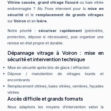
Vitrine cassée
,
grand vitrage fissuré
ou baie vitrée
Thermographie
ACTUALITÉS
Nos Formules
endommagée ? Alu Pose intervient pour la
mise en
sécurité
et le
remplacement de grands vitrages
sur
Voiron
et en
Isère
.
CONTACT
Notre priorité :
sécuriser rapidement
(périmètre,
protection, dépose si nécessaire), puis organiser une
ETRE RAPPELÉ
remise en état propre et durable.
Dépannage vitrage à Voiron : mise en
sécurité et intervention technique
Mise en sécurité après bris de glace / effraction
Dépose / manutention de vitrages lourds et
encombrants
Remplacement vitrines, baies vitrées, verrières, façades
vitrées
Accès difficile et grands formats
Nous adaptons les moyens d’intervention selon la