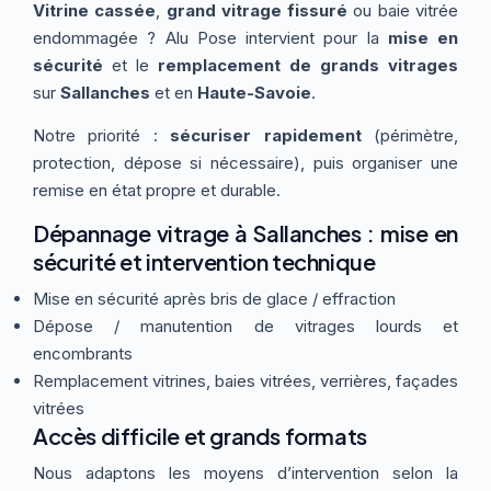
Vitrine cassée
,
grand vitrage fissuré
ou baie vitrée
Thermographie
ACTUALITÉS
Nos Formules
endommagée ? Alu Pose intervient pour la
mise en
sécurité
et le
remplacement de grands vitrages
sur
Sallanches
et en
Haute-Savoie
.
CONTACT
Notre priorité :
sécuriser rapidement
(périmètre,
protection, dépose si nécessaire), puis organiser une
ETRE RAPPELÉ
remise en état propre et durable.
Dépannage vitrage à Sallanches : mise en
sécurité et intervention technique
Mise en sécurité après bris de glace / effraction
Dépose / manutention de vitrages lourds et
encombrants
Remplacement vitrines, baies vitrées, verrières, façades
vitrées
Accès difficile et grands formats
Nous adaptons les moyens d’intervention selon la