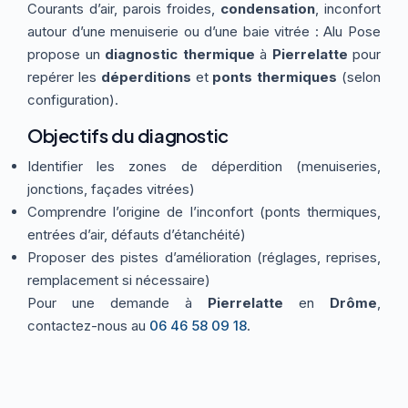
Courants d’air, parois froides,
condensation
, inconfort
Thermographie
ACTUALITÉS
Nos Formules
autour d’une menuiserie ou d’une baie vitrée : Alu Pose
propose un
diagnostic thermique
à
Pierrelatte
pour
repérer les
déperditions
et
ponts thermiques
(selon
CONTACT
configuration).
Objectifs du diagnostic
ETRE RAPPELÉ
Identifier les zones de déperdition (menuiseries,
jonctions, façades vitrées)
Comprendre l’origine de l’inconfort (ponts thermiques,
entrées d’air, défauts d’étanchéité)
Proposer des pistes d’amélioration (réglages, reprises,
remplacement si nécessaire)
Pour une demande à
Pierrelatte
en
Drôme
,
contactez-nous au
06 46 58 09 18
.