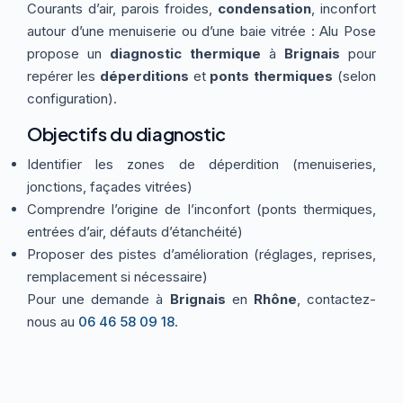
Courants d’air, parois froides,
condensation
, inconfort
Thermographie
ACTUALITÉS
Nos Formules
autour d’une menuiserie ou d’une baie vitrée : Alu Pose
propose un
diagnostic thermique
à
Brignais
pour
repérer les
déperditions
et
ponts thermiques
(selon
CONTACT
configuration).
Objectifs du diagnostic
ETRE RAPPELÉ
Identifier les zones de déperdition (menuiseries,
jonctions, façades vitrées)
Comprendre l’origine de l’inconfort (ponts thermiques,
entrées d’air, défauts d’étanchéité)
Proposer des pistes d’amélioration (réglages, reprises,
remplacement si nécessaire)
Pour une demande à
Brignais
en
Rhône
, contactez-
nous au
06 46 58 09 18
.