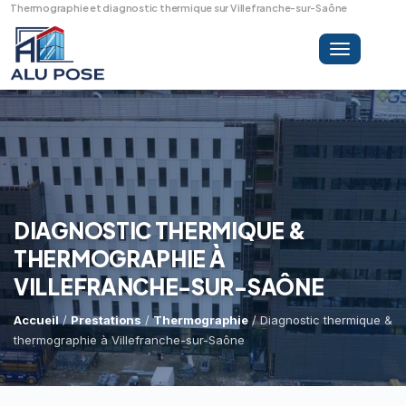
Thermographie et diagnostic thermique sur Villefranche-sur-Saône
Toggle
navigation
LA SOCIÉTÉ
PRESTATIONS
DIAGNOSTIC THERMIQUE &
THERMOGRAPHIE À
MINI-GRUE ARAIGNÉE
VILLEFRANCHE-SUR-SAÔNE
Dépannage Vitrages
Vitrine Magasin
Accueil
/
Prestations
/
Thermographie
/ Diagnostic thermique &
thermographie à Villefranche-sur-Saône
RÉFÉRENCES
Expertise Bris De Glace
Capacité De Levage
Recherche De Fuite
Accès Difficiles