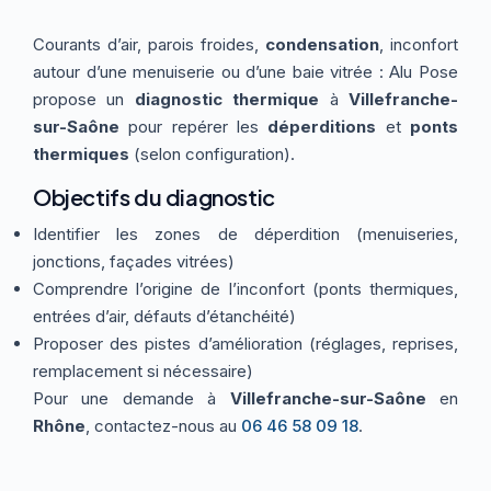
Thermographie
ACTUALITÉS
Nos Formules
Courants d’air, parois froides,
condensation
, inconfort
autour d’une menuiserie ou d’une baie vitrée : Alu Pose
propose un
diagnostic thermique
à
Villefranche-
CONTACT
sur-Saône
pour repérer les
déperditions
et
ponts
thermiques
(selon configuration).
ETRE RAPPELÉ
Objectifs du diagnostic
Identifier les zones de déperdition (menuiseries,
jonctions, façades vitrées)
Comprendre l’origine de l’inconfort (ponts thermiques,
entrées d’air, défauts d’étanchéité)
Proposer des pistes d’amélioration (réglages, reprises,
remplacement si nécessaire)
Pour une demande à
Villefranche-sur-Saône
en
Rhône
, contactez-nous au
06 46 58 09 18
.