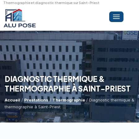
Thermographie et diagnostic thermique sur Saint-Priest
Toggle
navigation
LA SOCIÉTÉ
PRESTATIONS
DIAGNOSTIC THERMIQUE &
THERMOGRAPHIE À SAINT-PRIEST
MINI-GRUE ARAIGNÉE
Dépannage Vitrages
Accueil
/
Prestations
/
Thermographie
/ Diagnostic thermique &
thermographie à Saint-Priest
Vitrine Magasin
RÉFÉRENCES
Expertise Bris De Glace
Capacité De Levage
Recherche De Fuite
Accès Difficiles