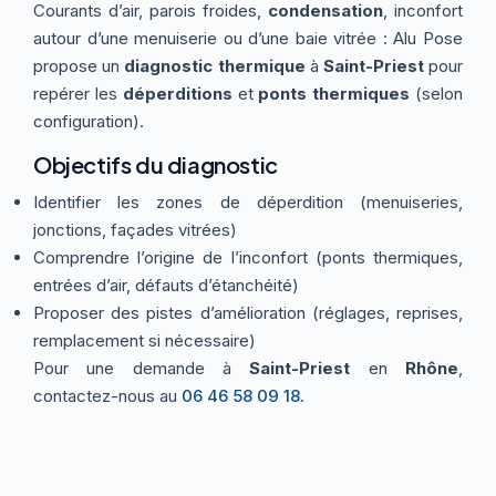
Courants d’air, parois froides,
condensation
, inconfort
Thermographie
ACTUALITÉS
Nos Formules
autour d’une menuiserie ou d’une baie vitrée : Alu Pose
propose un
diagnostic thermique
à
Saint-Priest
pour
repérer les
déperditions
et
ponts thermiques
(selon
CONTACT
configuration).
Objectifs du diagnostic
ETRE RAPPELÉ
Identifier les zones de déperdition (menuiseries,
jonctions, façades vitrées)
Comprendre l’origine de l’inconfort (ponts thermiques,
entrées d’air, défauts d’étanchéité)
Proposer des pistes d’amélioration (réglages, reprises,
remplacement si nécessaire)
Pour une demande à
Saint-Priest
en
Rhône
,
contactez-nous au
06 46 58 09 18
.