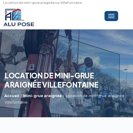
Location de mini-grue araignée sur Villefontaine
Toggle
navigation
LA SOCIÉTÉ
PRESTATIONS
LOCATION DE MINI-GRUE
ARAIGNÉE VILLEFONTAINE
MINI-GRUE ARAIGNÉE
Dépannage Vitrages
Accueil
/
Mini-grue araignée
/ Location de mini-grue araignée
Villefontaine
Vitrine Magasin
RÉFÉRENCES
Expertise Bris De Glace
Capacité De Levage
Recherche De Fuite
Accès Difficiles