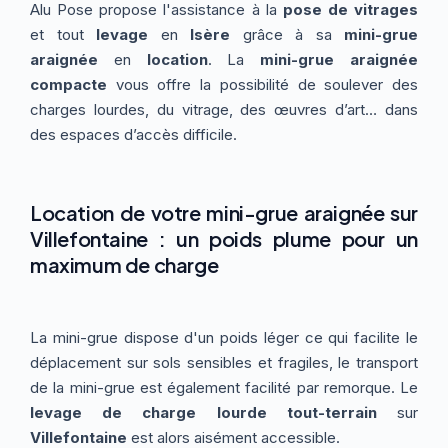
Alu Pose propose l'assistance à la
pose de vitrages
Thermographie
ACTUALITÉS
Nos Formules
et tout
levage
en
Isère
grâce à sa
mini-grue
araignée
en
location
. La
mini-grue araignée
compacte
vous offre la possibilité de soulever des
CONTACT
charges lourdes, du vitrage, des œuvres d’art… dans
des espaces d’accès difficile.
ETRE RAPPELÉ
Location de votre mini-grue araignée sur
Villefontaine : un poids plume pour un
maximum de charge
La mini-grue dispose d'un poids léger ce qui facilite le
déplacement sur sols sensibles et fragiles, le transport
de la mini-grue est également facilité par remorque. Le
levage de charge lourde tout-terrain
sur
Villefontaine
est alors aisément accessible.