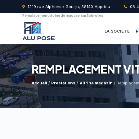
1219 rue Alphonse Gourju, 38140 Apprieu
06 4
Remplacement vitrine de magasin sur Échirolles
LA SOCIÉTÉ
P
REMPLACEMENT VIT
Accueil
/
Prestations
/
Vitrine magasin
/ Remplacemen