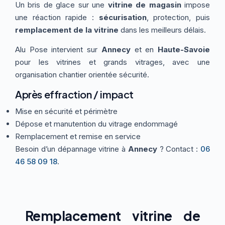
Un bris de glace sur une
vitrine de magasin
impose
Thermographie
ACTUALITÉS
Nos Formules
une réaction rapide :
sécurisation
, protection, puis
remplacement de la vitrine
dans les meilleurs délais.
Alu Pose intervient sur
Annecy
et en
Haute-Savoie
CONTACT
pour les vitrines et grands vitrages, avec une
organisation chantier orientée sécurité.
ETRE RAPPELÉ
Après effraction / impact
Mise en sécurité et périmètre
Dépose et manutention du vitrage endommagé
Remplacement et remise en service
Besoin d’un dépannage vitrine à
Annecy
? Contact :
06
46 58 09 18
.
Remplacement vitrine de