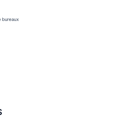
e bureaux
S