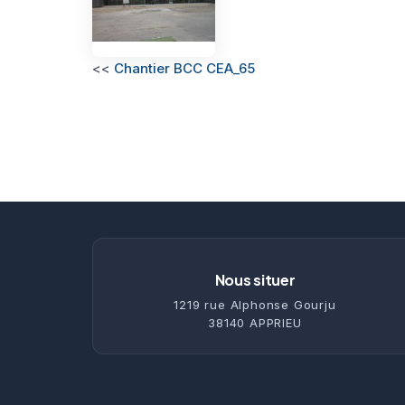
<<
Chantier BCC CEA_65
Nous situer
1219 rue Alphonse Gourju
38140 APPRIEU