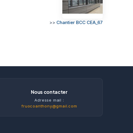
>>
Chantier BCC CEA_67
Nous contacter
Adresse mail :
fruocoanthony@gmail.com