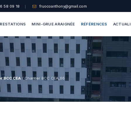
6 58 09 18
fruocoanthony@gmail.com
RESTATIONS
MINI-GRUE ARAIGNÉE
RÉFÉRENCES
ACTUAL
Dépannage Vitrages
Capacité De Levage
Vitrine Magasin
Accès Difficiles
Expertise Bris De Glace
Nos Formules
er BCC CEA
/ Chantier BCC CEA_66
Recherche De Fuite
Thermographie