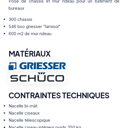
Thermographie
Pose de châssis et mur rideau pour un bâtiment de
ACTUALITÉS
Nos Formules
bureaux
300 chassis
CONTACT
546 bso griesser "lamisol"
600 m2 de mur rideau
ETRE RAPPELÉ
MATÉRIAUX
CONTRAINTES TECHNIQUES
Nacelle bi-mât
Nacelle ciseaux
Nacelle télescopique
Nacelle ciseau intérieur poids 350 kg