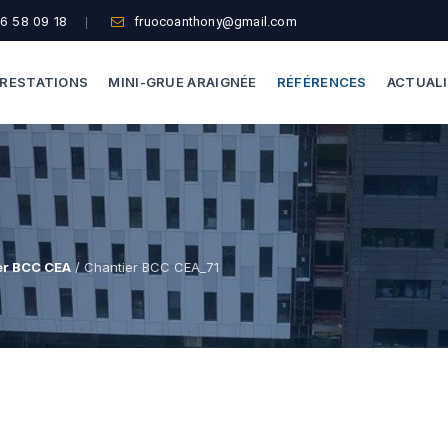
6 58 09 18
fruocoanthony@gmail.com
RESTATIONS
MINI-GRUE ARAIGNÉE
RÉFÉRENCES
ACTUAL
Dépannage Vitrages
Capacité De Levage
Vitrine Magasin
Accès Difficiles
Expertise Bris De Glace
Nos Formules
er BCC CEA
/ Chantier BCC CEA_71
Recherche De Fuite
Thermographie