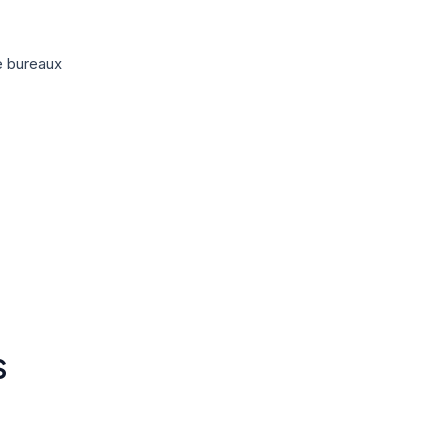
e bureaux
S