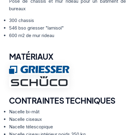
Thermographie
Pose de châssis et mur rideau pour un bâtiment de
ACTUALITÉS
Nos Formules
bureaux
300 chassis
CONTACT
546 bso griesser "lamisol"
600 m2 de mur rideau
ETRE RAPPELÉ
MATÉRIAUX
CONTRAINTES TECHNIQUES
Nacelle bi-mât
Nacelle ciseaux
Nacelle télescopique
Nacelle ciseau intérieur poids 350 kg