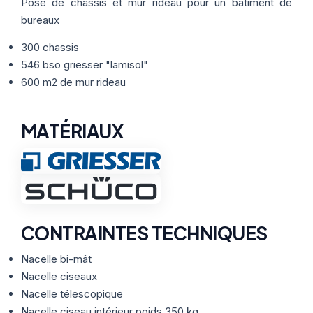
Thermographie
Pose de châssis et mur rideau pour un bâtiment de
ACTUALITÉS
Nos Formules
bureaux
300 chassis
CONTACT
546 bso griesser "lamisol"
600 m2 de mur rideau
ETRE RAPPELÉ
MATÉRIAUX
CONTRAINTES TECHNIQUES
Nacelle bi-mât
Nacelle ciseaux
Nacelle télescopique
Nacelle ciseau intérieur poids 350 kg